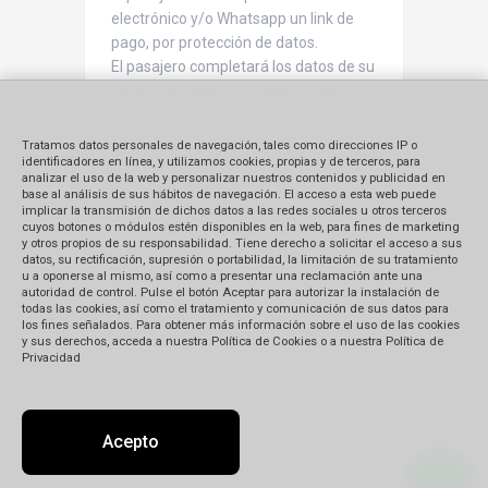
electrónico y/o Whatsapp un link de
pago, por protección de datos.
El pasajero completará los datos de su
tarjeta de crédito y/o débito y dará la
confirmación del pago.
La agencia recibirá un correo
Tratamos datos personales de navegación, tales como direcciones IP o
electrónico con la confirmación del
identificadores en línea, y utilizamos cookies, propias y de terceros, para
analizar el uso de la web y personalizar nuestros contenidos y publicidad en
pago, donde se indica aceptadoSe
base al análisis de sus hábitos de navegación. El acceso a esta web puede
confirma al pasajero por correo
implicar la transmisión de dichos datos a las redes sociales u otros terceros
cuyos botones o módulos estén disponibles en la web, para fines de marketing
electrónico y/o Whatsapp la recepción
y otros propios de su responsabilidad. Tiene derecho a solicitar el acceso a sus
del pago.
datos, su rectificación, supresión o portabilidad, la limitación de su tratamiento
u a oponerse al mismo, así como a presentar una reclamación ante una
autoridad de control. Pulse el botón Aceptar para autorizar la instalación de
todas las cookies, así como el tratamiento y comunicación de sus datos para
los fines señalados. Para obtener más información sobre el uso de las cookies
y sus derechos, acceda a nuestra Política de Cookies o a nuestra Política de
Privacidad
Acepto